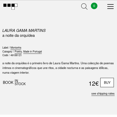
0
LAURA GAMA MARTINS
a noite da orquídea
Label /
Montanha
Category /
Poetry
,
Made in Portugal
Code /
491081/21
a noite da orquídea é o primeiro livro de Laura Gama Martins. Uma colecção de poemas
íntimos e cinematográficos que une ritos, a cidade nocturna e as paisagens idílicas,
numa viagem interior.
IN
12€
BOOK
BUY
STOCK
see shipping rates