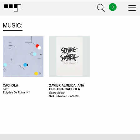
0
MUSIC
CACHOLA
XAVIER ALMEIDA, ANA
CRISTINA CACHOLA
20/21
-
K7
Edições Da Ruína
Sobre Sobre
-
FANZINE
Self Published