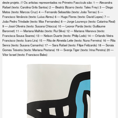
deste projeto. /// Os artistas representados no Primeiro Fascículo são: 1 — Alexandra
Rafael (texto: Carolina Grilo Santos) 2 — Beatriz Bizarro (texto: Tales Frey) 3 — Diogo
Matos (texto: Marcos Cruz) 4 — Fernando Sebastião (texto: João Terras) 5 —
Francisco Venâncio (texto: Luísa Abreu) 6 — Hugo Flores (texto: David Lopes) 7 —
João Pedro Trindade (texto: Max Fernandes) 8 — Jorge Lourenço (texto: Catarina Real)
9 — José Oliveira (texto: Susana Chiocca) 10 — Leonor Parda (texto: Guillaume
Baronnet) 11 — Mariana Malhão (texto: Rui Silva) 12 — Mariana Vilanova (texto:
Francisca Sousa Soares) 13 — Nelson Duarte (texto: Philip Lodo) 14 — Orlando Vieira
Francisco (texto: Ícaro Lira) 15 — Rita de Almeida Leite (texto: Nuno Ferreira) 16 — Rita
Senra (texto: Susana Camanho) 17 — Sara Rafael (texto: Filipe Felizardo) 18 — Soraia
Gomes Teixeira (texto: Mariana Pestana) 19 — Svenja Tiger (texto: Irina Pereira) 20 —
Vítor Israel (texto: Francisco Babo)