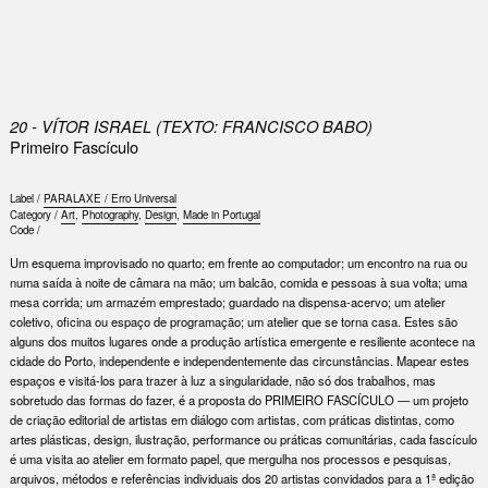
0
20 - VÍTOR ISRAEL (TEXTO: FRANCISCO BABO)
Primeiro Fascículo
Label /
PARALAXE / Erro Universal
Category /
Art
,
Photography
,
Design
,
Made in Portugal
Code /
Um esquema improvisado no quarto; em frente ao computador; um encontro na rua ou
numa saída à noite de câmara na mão; um balcão, comida e pessoas à sua volta; uma
mesa corrida; um armazém emprestado; guardado na dispensa-acervo; um atelier
coletivo, oficina ou espaço de programação; um atelier que se torna casa. Estes são
alguns dos muitos lugares onde a produção artística emergente e resiliente acontece na
cidade do Porto, independente e independentemente das circunstâncias. Mapear estes
espaços e visitá-los para trazer à luz a singularidade, não só dos trabalhos, mas
sobretudo das formas do fazer, é a proposta do PRIMEIRO FASCÍCULO — um projeto
de criação editorial de artistas em diálogo com artistas, com práticas distintas, como
artes plásticas, design, ilustração, performance ou práticas comunitárias, cada fascículo
é uma visita ao atelier em formato papel, que mergulha nos processos e pesquisas,
arquivos, métodos e referências individuais dos 20 artistas convidados para a 1ª edição