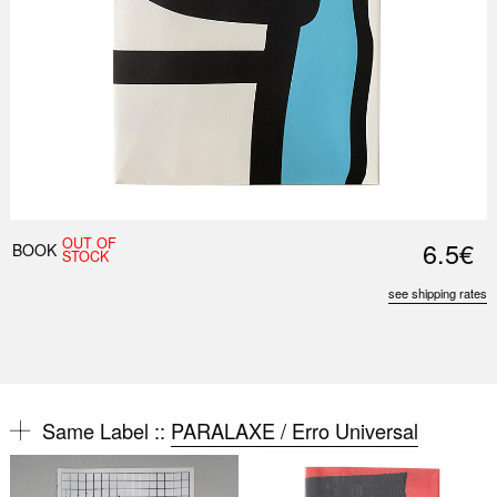
OUT OF
6.5€
BOOK
STOCK
see shipping rates
Same Label ::
PARALAXE / Erro Universal