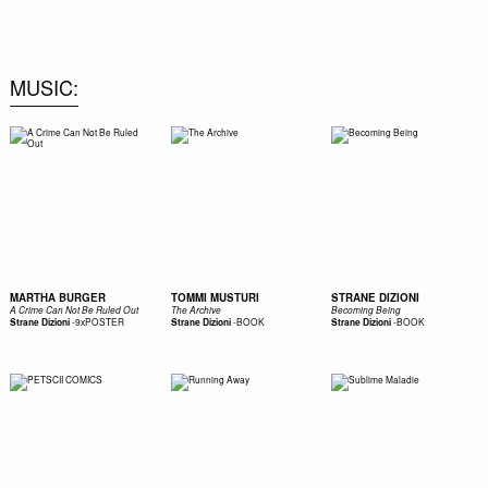
0
MUSIC
MARTHA BURGER
TOMMI MUSTURI
STRANE DIZIONI
A Crime Can Not Be Ruled Out
The Archive
Becoming Being
-
9xPOSTER
-
BOOK
-
BOOK
Strane Dizioni
Strane Dizioni
Strane Dizioni