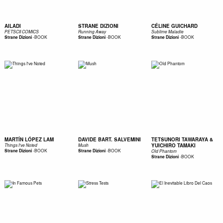
AILADI
STRANE DIZIONI
CÉLINE GUICHARD
PETSCII COMICS
Running Away
Sublime Maladie
-
BOOK
-
BOOK
-
BOOK
Strane Dizioni
Strane Dizioni
Strane Dizioni
MARTÍN LÓPEZ LAM
DAVIDE BART. SALVEMINI
TETSUNORI TAWARAYA &
YUICHIRO TAMAKI
Things I've Noted
Mush
-
BOOK
-
BOOK
Strane Dizioni
Strane Dizioni
Old Phantom
-
BOOK
Strane Dizioni