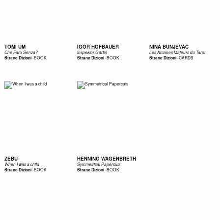
TOMI UM
IGOR HOFBAUER
NINA BUNJEVAC
Che Farò Senza?
Inspektor Gürtel
Les Arcanes Majeurs du Tarot
-
BOOK
-
BOOK
-
CARDS
Strane Dizioni
Strane Dizioni
Strane Dizioni
ZEBU
HENNING WAGENBRETH
When I was a child
Symmetrical Papercuts
-
BOOK
-
BOOK
Strane Dizioni
Strane Dizioni