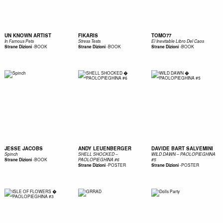
UN KNOWN ARTIST
FIKARIS
TOMO77
In Famous Pets
Stress Tests
El Inevitable Libro Del Caos
-
BOOK
-
BOOK
-
BOOK
Strane Dizioni
Strane Dizioni
Strane Dizioni
JESSE JACOBS
ANDY LEUENBERGER
DAVIDE BART SALVEMINI
Spinch
SHELL SHOCKED –
WILD DAWN – PAOLOPIEGHINA
-
BOOK
Strane Dizioni
PAOLOPIEGHINA #6
#5
-
POSTER
-
POSTER
Strane Dizioni
Strane Dizioni