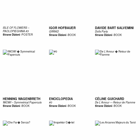
IGOR HOFBAUER
DAVIDE BART SALVEMINI
ISLE OF FLOWERS –
PAOLOPIEGHINA #3
GRRAD
Dolls Party
-
POSTER
Strane Dizioni
-
BOOK
-
BOOK
Strane Dizioni
Strane Dizioni
HENNING WAGENBRETH
ENCICLOPEDIA
CÉLINE GUICHARD
!WOW! – Symmetrical Papercuts
#0
De L'Amour — Retour de Flamme
-
BOOK
-
BOOK
-
BOOK
Strane Dizioni
Strane Dizioni
Strane Dizioni