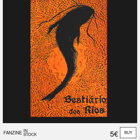
IN
5€
FANZINE
BUY
STOCK