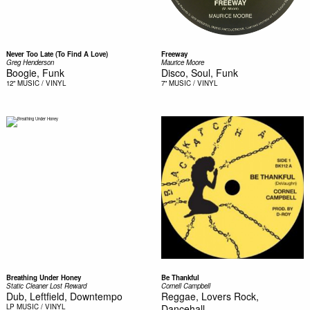
Never Too Late (To Find A Love)
Freeway
Greg Henderson
Maurice Moore
Boogie, Funk
Disco, Soul, Funk
12"
MUSIC / VINYL
7"
MUSIC / VINYL
Breathing Under Honey
Be Thankful
Static Cleaner Lost Reward
Cornell Campbell
Dub, Leftfield, Downtempo
Reggae, Lovers Rock,
LP
MUSIC / VINYL
Dancehall