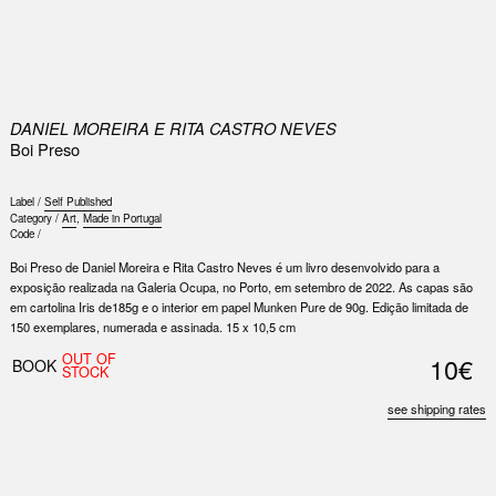
0
DANIEL MOREIRA E RITA CASTRO NEVES
Boi Preso
Label /
Self Published
Category /
Art
,
Made in Portugal
Code /
Boi Preso de Daniel Moreira e Rita Castro Neves é um livro desenvolvido para a
exposição realizada na Galeria Ocupa, no Porto, em setembro de 2022. As capas são
em cartolina Iris de185g e o interior em papel Munken Pure de 90g. Edição limitada de
150 exemplares, numerada e assinada. 15 x 10,5 cm
OUT OF
10€
BOOK
STOCK
see shipping rates