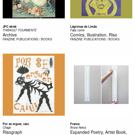
JPC 68-69
Lágrimas de Limão
THIBAULT TOURMENTE
Faby Leme
Archive
Comics, Illustration, Riso
FANZINE
PUBLICATIONS / BOOKS
FANZINE
PUBLICATIONS / BOOKS
Por se erguer, caiu
Francs
Chago
Bruno Neiva
Risograph
Expanded Poetry, Artist Book,